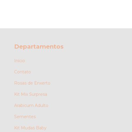
Departamentos
Início
Contato
Rosas de Enxerto
Kit Mix Surpresa
Arabicum Adulto
Sementes
Kit Mudas Baby