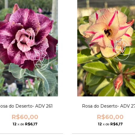
osa do Deserto- ADV 261
Rosa do Deserto- ADV 2
R$60,00
R$60,00
12
x de
R$6,17
12
x de
R$6,17