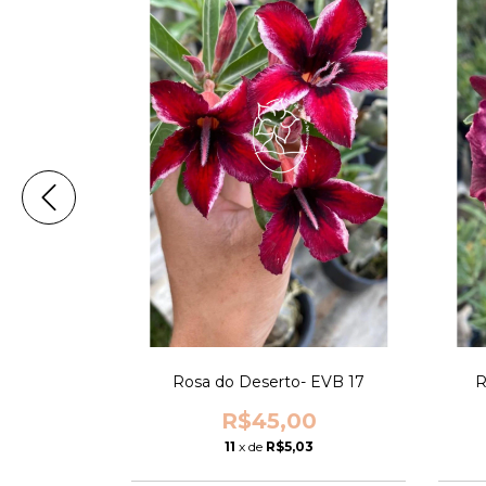
 TS 301
0
7
Rosa do Deserto- EVB 17
R
R$45,00
11
x de
R$5,03