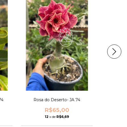
74
Rosa do Deserto- JA 74
Rosa d
R$65,00
12
x de
R$6,69