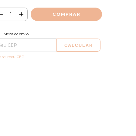
ALTERAR CEP
regas para o CEP:
Meios de envio
CALCULAR
o sei meu CEP