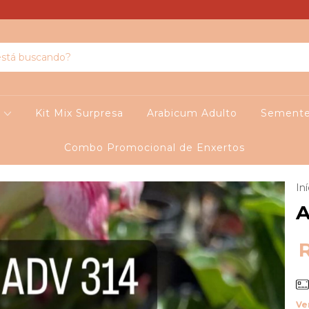
o
Kit Mix Surpresa
Arabicum Adulto
Sement
Combo Promocional de Enxertos
Iní
A
Ve