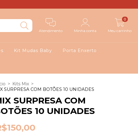
0
Atendimento
Minha conta
Meu carrinho
es
Kit Mudas Baby
Porta Enxerto
cio
>
Kits Mix
>
X SURPRESA COM BOTÕES 10 UNIDADES
IX SURPRESA COM
OTÕES 10 UNIDADES
R$150,00