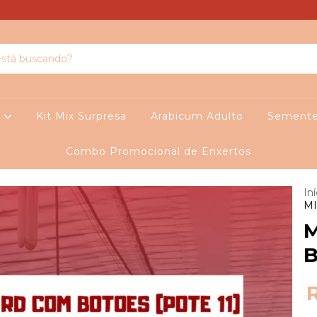
o
Kit Mix Surpresa
Arabicum Adulto
Sement
Combo Promocional de Enxertos
Iní
MI
M
B