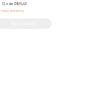
12
x de
R$15,43
r mais detalhes