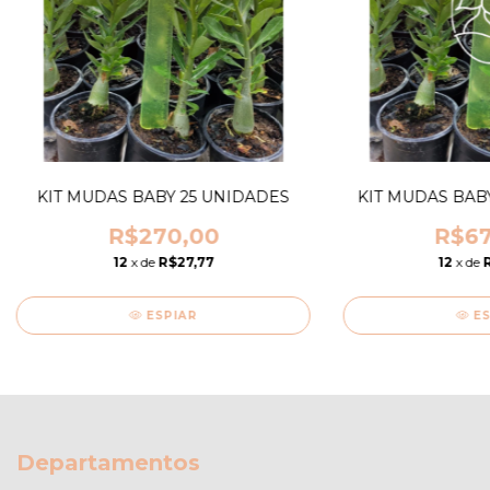
KIT MUDAS BABY 25 UNIDADES
KIT MUDAS BAB
R$270,00
R$67
12
x de
R$27,77
12
x de
ESPIAR
E
Departamentos