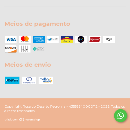
Meios de pagamento
Meios de envio
Copyright Rosa do Deserto Petrolina - 43559540000112 - 2026. Todos os
direitos reservados.