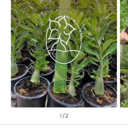
1
/
2