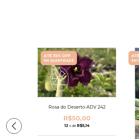
ATÉ 35% OFF
ATÉ
EM QUANTIDADE
EM 
Rosa do Deserto-ADV 242
R$50,00
12
x de
R$5,14