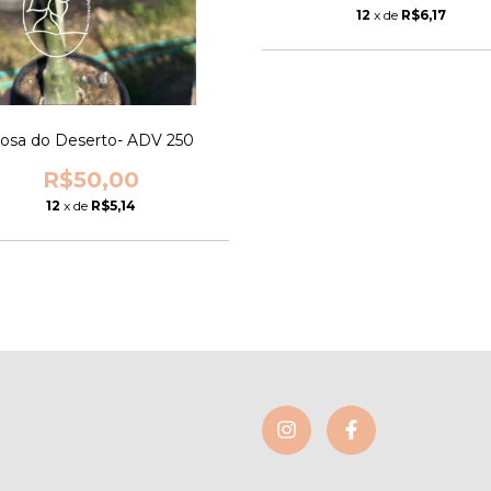
12
x de
R$6,17
osa do Deserto- ADV 250
R$50,00
12
x de
R$5,14