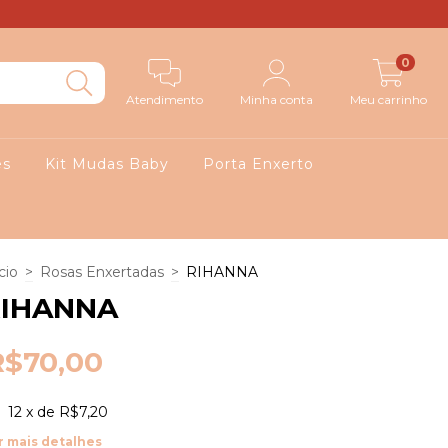
0
Atendimento
Minha conta
Meu carrinho
es
Kit Mudas Baby
Porta Enxerto
cio
>
Rosas Enxertadas
>
RIHANNA
RIHANNA
R$70,00
12
x de
R$7,20
r mais detalhes