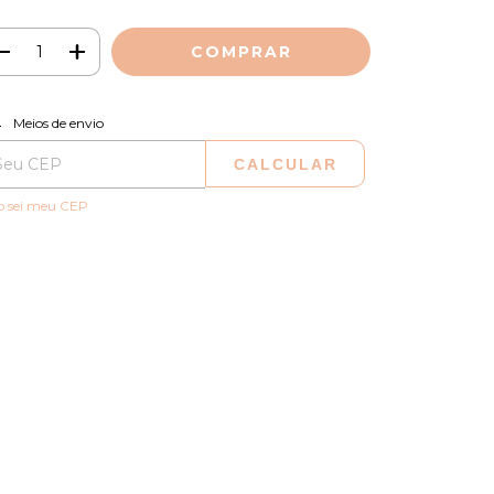
ALTERAR CEP
regas para o CEP:
Meios de envio
CALCULAR
o sei meu CEP