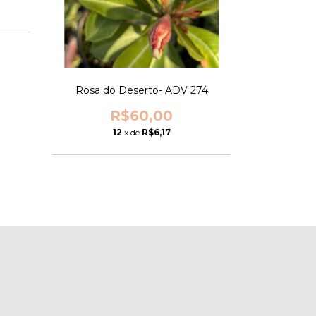
Rosa do Deserto- ADV 274
Rosa do
R$60,00
12
x de
R$6,17