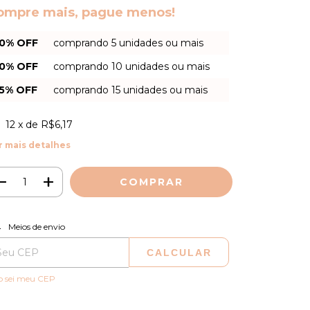
ompre mais, pague menos!
0% OFF
comprando 5 unidades ou mais
0% OFF
comprando 10 unidades ou mais
5% OFF
comprando 15 unidades ou mais
12
x de
R$6,17
r mais detalhes
ALTERAR CEP
regas para o CEP:
Meios de envio
CALCULAR
o sei meu CEP