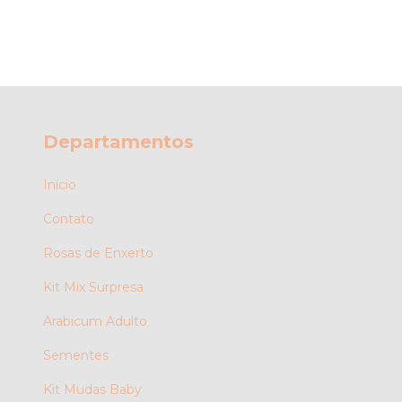
Departamentos
Início
Contato
Rosas de Enxerto
Kit Mix Surpresa
Arabicum Adulto
Sementes
Kit Mudas Baby