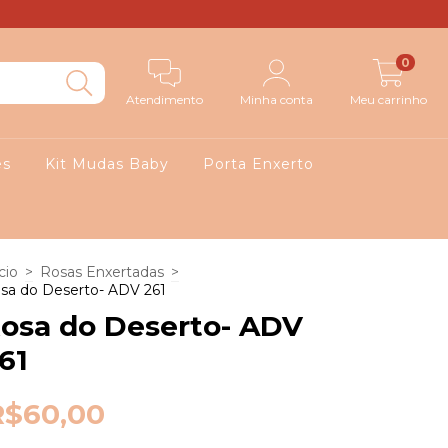
0
Atendimento
Minha conta
Meu carrinho
es
Kit Mudas Baby
Porta Enxerto
cio
>
Rosas Enxertadas
>
sa do Deserto- ADV 261
osa do Deserto- ADV
61
R$60,00