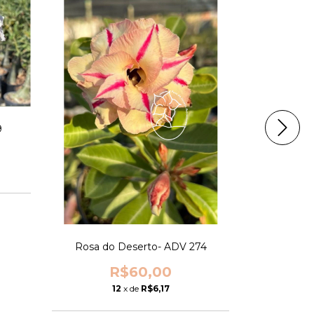
9
Rosa do Deserto- ADV 274
Rosa d
R$60,00
12
x de
R$6,17