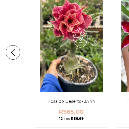
 ADV 250
Rosa do Deserto- JA 74
0
R$65,00
4
12
x de
R$6,69