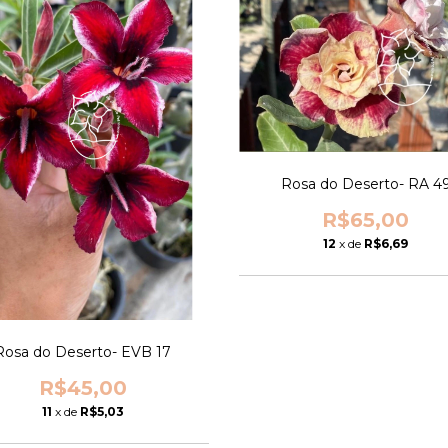
Rosa do Deserto- RA 4
R$65,00
12
x de
R$6,69
Rosa do Deserto- EVB 17
R$45,00
11
x de
R$5,03