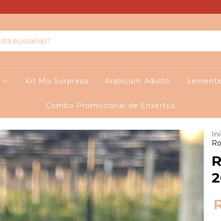
o
Kit Mix Surpresa
Arabicum Adulto
Sement
Combo Promocional de Enxertos
Iní
Ro
R
2