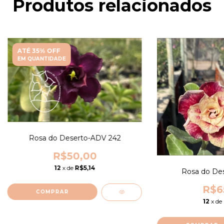
Produtos relacionados
ATÉ 35% OFF
EM QUANTIDADE
Rosa do Deserto-ADV 242
R$50,00
12
x de
R$5,14
Rosa do Des
R$6
12
x de