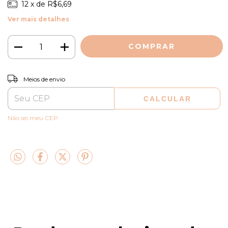
12
x de
R$6,69
Ver mais detalhes
ALTERAR CEP
Entregas para o CEP:
Meios de envio
CALCULAR
Não sei meu CEP